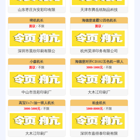
山东枣庄兴安彩印有限
天津市腾岳纸制品科技
啤机机长
海德堡速霸52四色机长
面议
/ 不限
面议
/
深圳市晨欣印刷有限公
杭州昊泽印务有限公司
小森机长
海德堡对开CD102五色机一班人
面议
/ 不限
3000-5000元
/ 不限
中山市浩彩印刷厂
大木冮印刷厂
高宝Uv7+油一班人机长
粘盒机长
3000-5000元
/ 不限
5000-8000元
/ 不限
大木冮印刷厂
深圳市嘉得泰印刷有限