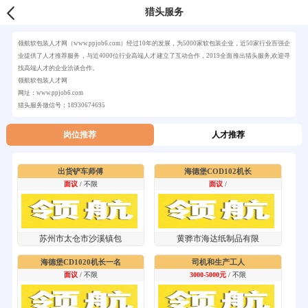
猎头服务
领航软包装人才网（www.ppjob6.com）经过10年的发展，为5000家软包装企业，近50家行业百强企
业提供了人才推荐服务，与近4000位行业高端人才建立了互动合作，2019全面推出猎头服务,欢迎寻
找高端人才的企业洽谈合作。
领航软包装人才网
网址：www.ppjob6.com
猎头服务微信号：18930674695
岗位推荐
人才推荐
出货铲车师傅
海德堡COD102机长
面议
/ 不限
面议
/
苏州市太仓市沙溪镇包
黄骅市海达纸制品有限
海德堡CD1020机长一名
司机和生产工人
面议
/ 不限
3000-5000元
/ 不限