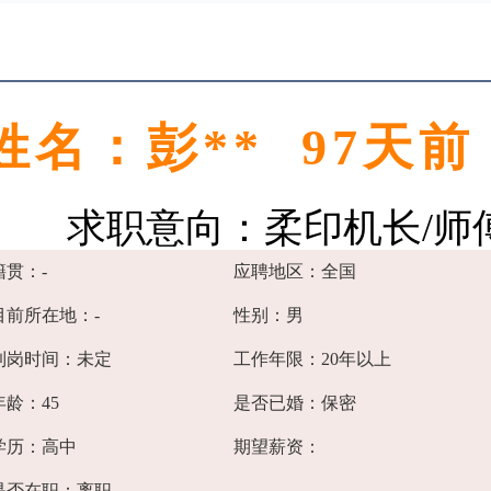
姓名：彭** 97天
求职意向：柔印机长/师
籍贯：-
应聘地区：全国
目前所在地：-
性别：男
到岗时间：未定
工作年限：20年以上
年龄：45
是否已婚：保密
学历：高中
期望薪资：
是否在职：离职