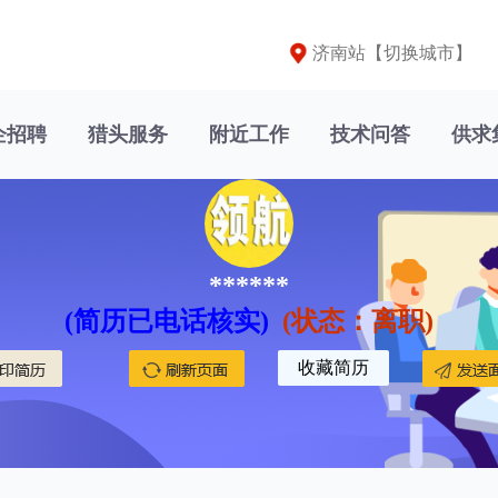
济南站【
切换城市
】
企招聘
猎头服务
附近工作
技术问答
供求
******
(简历已电话核实)
(状态：离职)
收藏简历