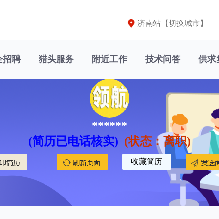
济南站【
切换城市
】
企招聘
猎头服务
附近工作
技术问答
供求
******
(简历已电话核实)
(状态：离职)
收藏简历